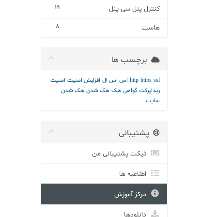
19
کنترل پنل سی پنل
8
هاست
برچسب ها
ssl
https
http
اس اس ال
افزایش امنیت
امنیت
ریدایرکت
گواهی
هک
هک شدن
هک شدن
سایت
پشتیبانی
تیکت پشتیبانی من
اطلاعیه ها
مرکز آموزش
دانلودها