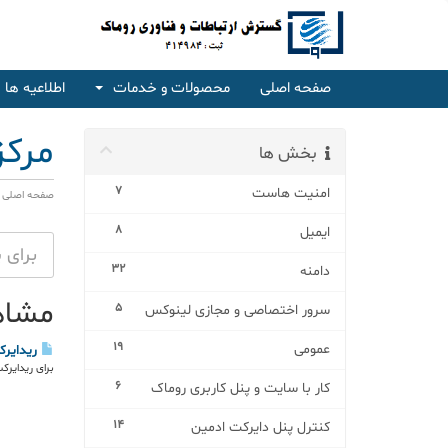
صفحه اصلی
محصولات و خدمات
اطلاعیه ها
مرکز
بخش ها
7
امنیت هاست
صفحه اصلی پ
8
ایمیل
32
دامنه
مشاهد
5
سرور اختصاصی و مجازی لینوکس
19
عمومی
ریدایرکت http به https به 
برای ریدایرکت شدن خودکار سایت http 
6
کار با سایت و پنل کاربری روماک
14
کنترل پنل دایرکت ادمین